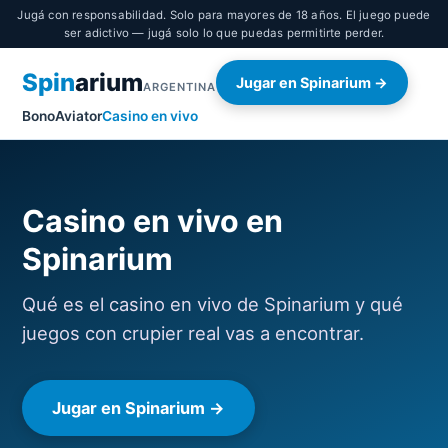
Jugá con responsabilidad. Solo para mayores de 18 años. El juego puede
ser adictivo — jugá solo lo que puedas permitirte perder.
Spin
arium
Jugar en Spinarium →
ARGENTINA
Bono
Aviator
Casino en vivo
Casino en vivo en
Spinarium
Qué es el casino en vivo de Spinarium y qué
juegos con crupier real vas a encontrar.
Jugar en Spinarium →