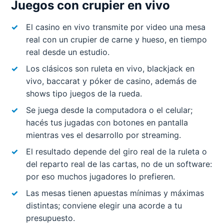
Juegos con crupier en vivo
El casino en vivo transmite por video una mesa
real con un crupier de carne y hueso, en tiempo
real desde un estudio.
Los clásicos son ruleta en vivo, blackjack en
vivo, baccarat y póker de casino, además de
shows tipo juegos de la rueda.
Se juega desde la computadora o el celular;
hacés tus jugadas con botones en pantalla
mientras ves el desarrollo por streaming.
El resultado depende del giro real de la ruleta o
del reparto real de las cartas, no de un software:
por eso muchos jugadores lo prefieren.
Las mesas tienen apuestas mínimas y máximas
distintas; conviene elegir una acorde a tu
presupuesto.