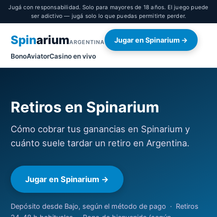
Jugá con responsabilidad. Solo para mayores de 18 años. El juego puede
ser adictivo — jugá solo lo que puedas permitirte perder.
Spin
arium
Jugar en Spinarium →
ARGENTINA
Bono
Aviator
Casino en vivo
Retiros en Spinarium
Cómo cobrar tus ganancias en Spinarium y
cuánto suele tardar un retiro en Argentina.
Jugar en Spinarium →
Depósito desde Bajo, según el método de pago · Retiros