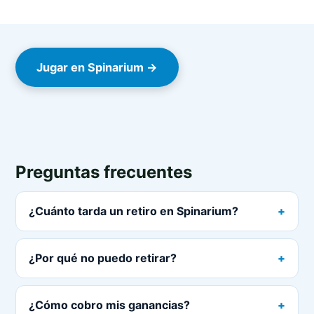
Jugar en Spinarium →
Preguntas frecuentes
¿Cuánto tarda un retiro en Spinarium?
¿Por qué no puedo retirar?
¿Cómo cobro mis ganancias?